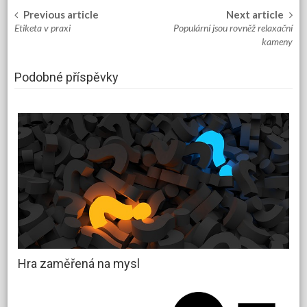
Previous article
Next article
Post
Etiketa v praxi
Populární jsou rovněž relaxační
navigation
kameny
Podobné příspěvky
Hra zaměřená na mysl