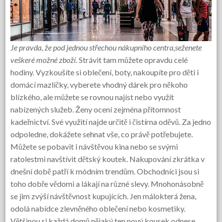
Je pravda, že pod jednou střechou nákupního centra,
seženete
veškeré možné zboží
. Strávit tam můžete opravdu celé
hodiny. Vyzkoušíte si oblečení, boty, nakoupíte pro děti i
domácí mazlíčky, vyberete vhodný dárek pro někoho
blízkého, ale můžete se rovnou najíst nebo využít
nabízených služeb. Ženy ocení zejména přítomnost
kadeřnictví. Své využití najde určitě i čistírna oděvů. Za jedno
odpoledne, dokážete sehnat vše, co právě potřebujete.
Můžete se pobavit i návštěvou kina nebo se svými
ratolestmi navštívit dětský koutek. Nakupování zkrátka v
dnešní době patří k módním trendům. Obchodníci jsou si
toho dobře vědomi a lákají na různé slevy. Mnohonásobně
se jim zvýší návštěvnost kupujících. Jen málokterá žena,
odolá nabídce zlevněného oblečení nebo kosmetiky.
Většinou si každá domů nějaký ten nový kousek odnese.