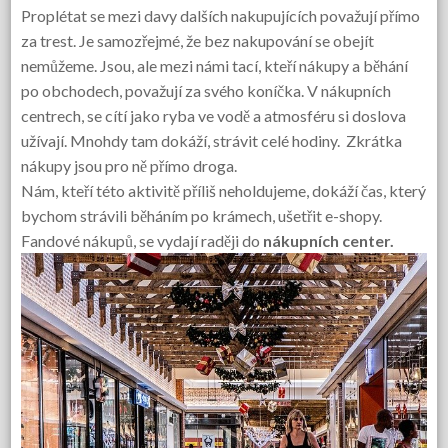
Proplétat se mezi davy dalších nakupujících považují přímo
za trest. Je samozřejmé, že bez nakupování se obejít
nemůžeme. Jsou, ale mezi námi tací, kteří nákupy a běhání
po obchodech, považují za svého koníčka. V nákupních
centrech, se cítí jako ryba ve vodě a atmosféru si doslova
užívají. Mnohdy tam dokáží, strávit celé hodiny. Zkrátka
nákupy jsou pro ně přímo droga.
Nám, kteří této aktivitě příliš neholdujeme, dokáží čas, který
bychom strávili běháním po krámech, ušetřit e-shopy.
Fandové nákupů, se vydají raději do
nákupních center.