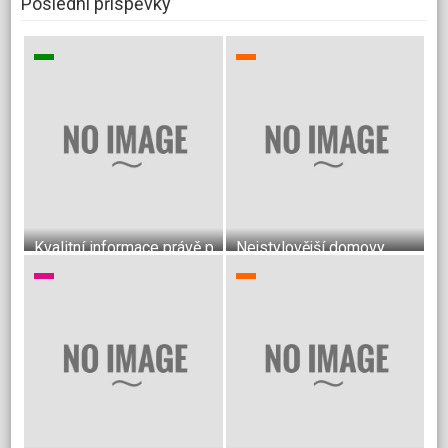
Poslední příspěvky
Kvalitní informace právě pro vás
Nejstylovější domovy