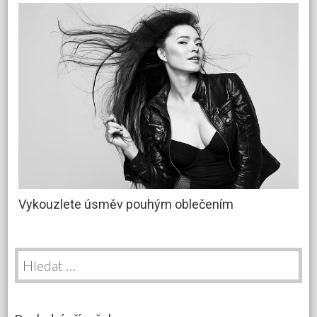
Vykouzlete úsměv pouhým oblečením
Vyhledávání