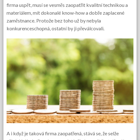
firma uspět, musí se vesměs zaopatřit kvalitní technikou a
materiálem, mít dokonalé know-how a dobře zaplacené
zaměstnance. Protože bez toho už by nebyla
konkurenceschopná, ostatní by ji převálcovali.
A i když je taková firma zaopatřená, stává se, že selže