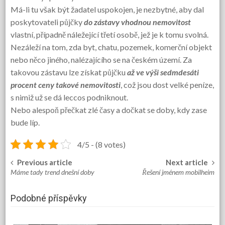
Má-li tu však být žadatel uspokojen, je nezbytné, aby dal
poskytovateli půjčky
do zástavy vhodnou nemovitost
vlastní, případně náležející třetí osobě, jež je k tomu svolná.
Nezáleží na tom, zda byt, chatu, pozemek, komerční objekt
nebo něco jiného, nalézajícího se na českém území. Za
takovou zástavu lze získat půjčku
až ve výši sedmdesáti
procent ceny takové nemovitosti
, což jsou dost velké peníze,
s nimiž už se dá leccos podniknout.
Nebo alespoň přečkat zlé časy a dočkat se doby, kdy zase
bude líp.
4/5 - (8 votes)
Previous article
Next article
Post
Máme tady trend dnešní doby
Řešení jménem mobilheim
navigation
Podobné příspěvky