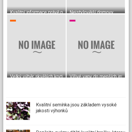
Kvalitní informace právě pro vás
Nejstylovější domovy
Velký výběr skvělých krytin do bytu
Vířivé vany do menších interié
Kvalitní semínka jsou základem vysoké
jakosti výhonků