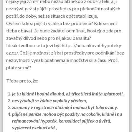
nějaký její záměr nebo nezaplatí někdo z odběratelů, a jí
nezbývá, než si půjčit prostředky pro překonání nastalých
potíží, do doby, než se situace opět stabilizuje.
Ovšem kde si půjčit rychle a bez problémů? Kde se není
třeba obávat, že bude žadatel odmítnut, lhostejno zda pro
závažný důvod nebo pro nějakou banalitu?
Ideální volbou se tu jeví být
https://nebankovni-hypoteky-
cz.cz/
. Což je možnost získat prostředky pro podnikání bez
nezbytnosti vynakládat nemalé množství sil a času. Proč,
ptáte se mě?
Třeba proto, že:
je tu klidně i hodně dlouhá, až třicetiletá lhůta splatnosti,
nevyžadují se žádné poplatky předem,
záznamy v registrech dlužníků mohou být tolerovány,
půjčené peníze mohou být použity na cokoliv, klidně i na
refinancování hypoték, konsolidaci půjček a úvěrů,
vyplacení exekucí atd.,