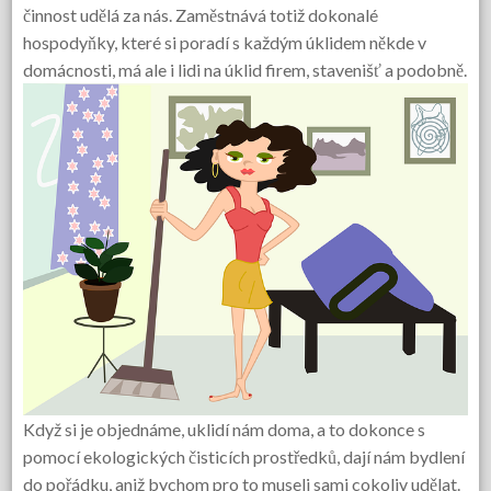
činnost udělá za nás. Zaměstnává totiž dokonalé
hospodyňky, které si poradí s každým úklidem někde v
domácnosti, má ale i lidi na úklid firem, stavenišť a podobně.
Když si je objednáme, uklidí nám doma, a to dokonce s
pomocí ekologických čisticích prostředků, dají nám bydlení
do pořádku, aniž bychom pro to museli sami cokoliv udělat.