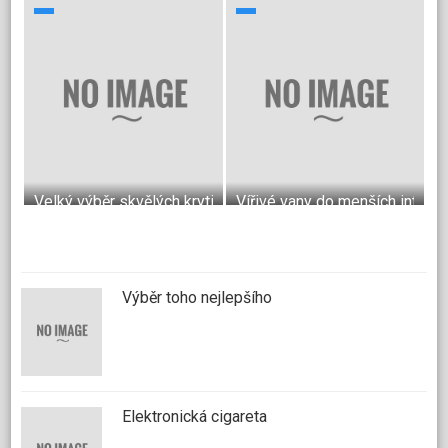
Velký výběr skvělých krytin do bytu
Vířivé vany do menších interié
Výběr toho nejlepšího
Elektronická cigareta