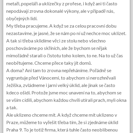
metaři, popeláři a uklízečky z profese, i když ani ti často
nepodávají zrovna dokonalé výkony, ale v případě nás,
obyčejných lidí.
My třeba pracujeme. A když se za celou pracovní dobu
nezastavíme, je jasné, že se nám po ní už nechce moc uklízet.
A tak si třeba sklidíme věci ze stolu nebo všechno
poschováváme po skříních, ale že bychom se nějak
mimořádně starali o čistotu toho kolem, to ne. Na to už čas
neobětujeme. Chceme přece taky jít domů.
A doma? Ani tam to zrovna nepřeháníme. Pořádně se
vygruntuje před Vánocemi, to abychom si nerozhněvali
Ježíška, zvládneme i jarní velký úklid, ale jinak se často
kdeco ošidí. Protože jsme moc unavení na to, abychom se
se vším cídili, abychom každou chvíli utírali prach, myli okna
a tak.
Ale uklizeno chceme mít. A když chceme mít uklizeno v
Praze, můžeme to vyřešit třeba tím, že si zjednáme
úklid
Praha 9
. To je totiž firma, která tuhle často neoblíbenou