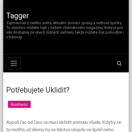
Skip
to
content
Tagger
Zajímavosti z celého světa, aktuální domácí zprávy a světové špičky.
To všechno můžete najít v našem internetovém magazínu, který je pro
vás dostupný ze všech různých zařízení, takže můžete číst pohodlně i
v tramvaji.
Potřebujete Uklidit?
Business
Aspoň čas od času se musí uklidit pomalu všude. Kdyby se
to nedělo, už dávno by se lidstvo utopilo ve špíně nebo