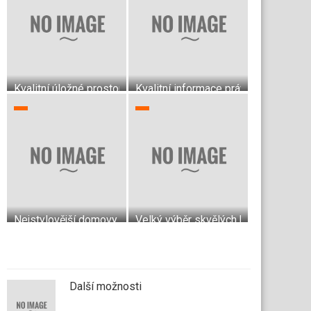
Kvalitní úložné prostory zcela podle Vašich představ
Kvalitní informace právě pro vás
Nejstylovější domovy
Velký výběr skvělých krytin do bytu
Další možnosti