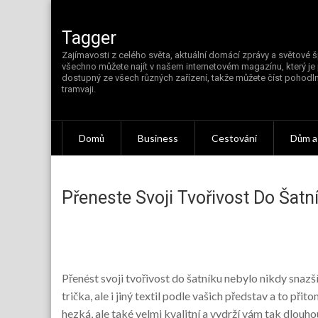
Skip
to
content
Tagger
Zajímavosti z celého světa, aktuální domácí zprávy a světové š
všechno můžete najít v našem internetovém magazínu, který je
dostupný ze všech různých zařízení, takže můžete číst pohodln
tramvaji.
Domů
Business
Cestování
Dům a
Přeneste Svoji Tvořivost Do Šatn
Přenést svoji tvořivost do šatníku nebylo nikdy snazší
trička, ale i jiný textil podle vašich představ a to při
hezká, ale také velmi kvalitní a vydrží vám tak dlouh