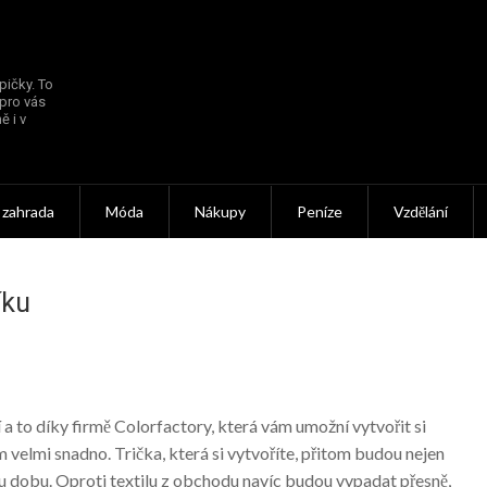
pičky. To
 pro vás
ě i v
 zahrada
Móda
Nákupy
Peníze
Vzdělání
íku
 a to díky firmě Colorfactory, která vám umožní vytvořit si
tom velmi snadno. Trička, která si vytvoříte, přitom budou nejen
ou dobu. Oproti textilu z obchodu navíc budou vypadat přesně,