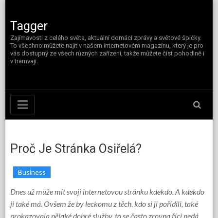
Skip
to
content
Tagger
Zajímavosti z celého světa, aktuální domácí zprávy a světové špičky.
To všechno můžete najít v našem internetovém magazínu, který je pro
vás dostupný ze všech různých zařízení, takže můžete číst pohodlně i
v tramvaji.
Proč Je Stránka Osiřelá?
Business
Dnes už může mít svoji internetovou stránku kdekdo. A kdekdo
ji také má. Ovšem že by leckomu z těch, kdo si ji pořídili, také
prokazovala nějaké dobré služby, to se často zrovna říci nedá.