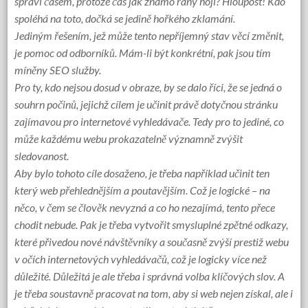
spraví časem, protože čas jak známo rány hojí? Hloupost! Kdo
spoléhá na toto, dočká se jedině hořkého zklamání.
Jediným řešením, jež může tento nepříjemný stav věcí změnit,
je pomoc od odborníků. Mám-li být konkrétní, pak jsou tím
míněny
SEO služby
.
Pro ty, kdo nejsou dosud v obraze, by se dalo říci, že se jedná o
souhrn počinů, jejichž cílem je učinit právě dotyčnou stránku
zajímavou pro internetové vyhledávače. Tedy pro to jediné, co
může každému webu prokazatelně významně zvýšit
sledovanost.
Aby bylo tohoto cíle dosaženo, je třeba například učinit ten
který web přehlednějším a poutavějším. Což je logické – na
něco, v čem se člověk nevyzná a co ho nezajímá, tento přece
chodit nebude. Pak je třeba vytvořit smysluplné zpětné odkazy,
které přivedou nové návštěvníky a současně zvýší prestiž webu
v očích internetových vyhledávačů, což je logicky více než
důležité. Důležitá je ale třeba i správná volba klíčových slov. A
je třeba soustavně pracovat na tom, aby si web nejen získal, ale i