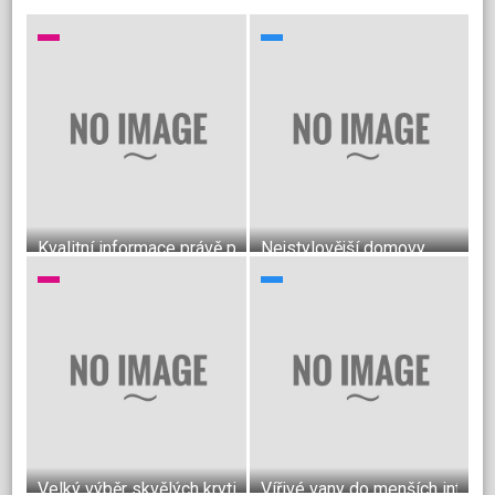
Kvalitní informace právě pro vás
Nejstylovější domovy
Velký výběr skvělých krytin do bytu
Vířivé vany do menších interié