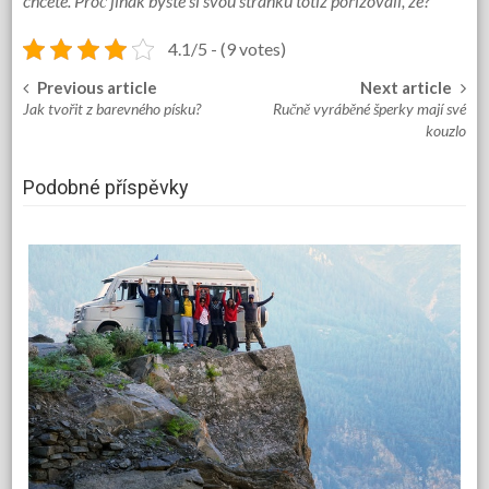
chcete. Proč jinak byste si svou stránku totiž pořizovali, že?
4.1/5 - (9 votes)
Previous article
Next article
Post
Jak tvořit z barevného písku?
Ručně vyráběné šperky mají své
navigation
kouzlo
Podobné příspěvky