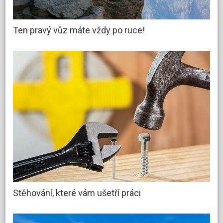
Ten pravý vůz máte vždy po ruce!
Stěhování, které vám ušetří práci