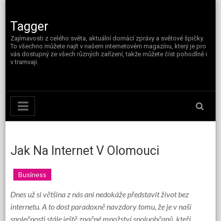
Skip
to
content
Tagger
Zajímavosti z celého světa, aktuální domácí zprávy a světové špičky.
To všechno můžete najít v našem internetovém magazínu, který je pro
vás dostupný ze všech různých zařízení, takže můžete číst pohodlně i
v tramvaji.
Jak Na Internet V Olomouci
Business
Dnes už si většina z nás ani nedokáže představit život bez
internetu. A to dost paradoxně navzdory tomu, že je v naší
společnosti stále ještě značné množství spoluobčanů, kteří