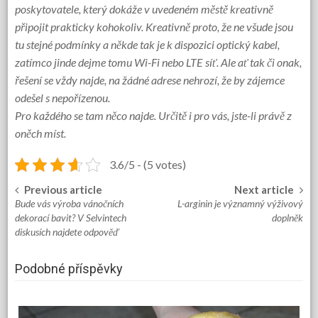
poskytovatele, který dokáže v uvedeném městě kreativně
připojit prakticky kohokoliv. Kreativně proto, že ne všude jsou
tu stejné podmínky a někde tak je k dispozici optický kabel,
zatímco jinde dejme tomu Wi-Fi nebo LTE síť. Ale ať tak či onak,
řešení se vždy najde, na žádné adrese nehrozí, že by zájemce
odešel s nepořízenou.
Pro každého se tam něco najde. Určitě i pro vás, jste-li právě z
oněch míst.
3.6/5 - (5 votes)
Previous article
Next article
Post
Bude vás výroba vánočních
L-arginin je významný výživový
navigation
dekorací bavit? V Selvintech
doplněk
diskusích najdete odpověď
Podobné příspěvky