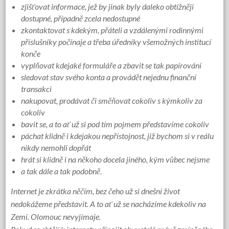
zjišťovat informace, jež by jinak byly daleko obtížněji
dostupné, případně zcela nedostupné
zkontaktovat s kdekým, přáteli a vzdálenými rodinnými
příslušníky počínaje a třeba úředníky všemožných institucí
konče
vyplňovat kdejaké formuláře a zbavit se tak papírování
sledovat stav svého konta a provádět nejednu finanční
transakci
nakupovat, prodávat či směňovat cokoliv s kýmkoliv za
cokoliv
bavit se, a to ať už si pod tím pojmem představíme cokoliv
páchat klidně i kdejakou nepřístojnost, již bychom si v reálu
nikdy nemohli dopřát
hrát si klidně i na někoho docela jiného, kým vůbec nejsme
a tak dále a tak podobně.
Internet je zkrátka něčím, bez čeho už si dnešní život
nedokážeme představit. A to ať už se nacházíme kdekoliv na
Zemi. Olomouc nevyjímaje.