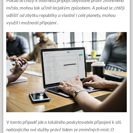
Pokud se chtějí k internetu připojit obyvatelé právě zmíněného
města, mohou tak učinit lecjakým způsobem. A pokud se ‚chtějí
odlišit‘ od zbytku republiky a vlastně i celé planety, mohou
využít i možnosti připojení
.
V tomto případě jde o lokálního poskytovatele připojení k síti,
nabízejícího své služby právě lidem ze zmíněných míst. O