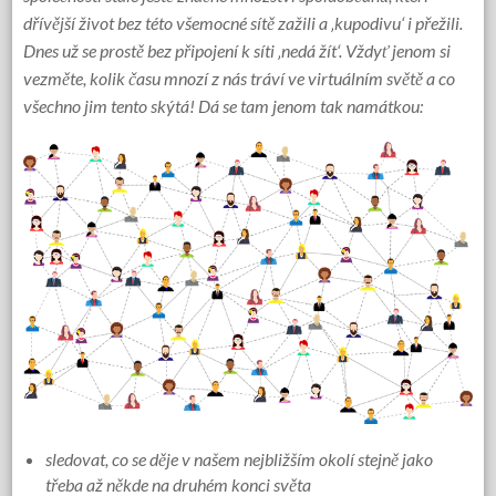
dřívější život bez této všemocné sítě zažili a ‚kupodivu‘ i přežili.
Dnes už se prostě bez připojení k síti ‚nedá žít‘. Vždyť jenom si
vezměte, kolik času mnozí z nás tráví ve virtuálním světě a co
všechno jim tento skýtá! Dá se tam jenom tak namátkou:
sledovat, co se děje v našem nejbližším okolí stejně jako
třeba až někde na druhém konci světa