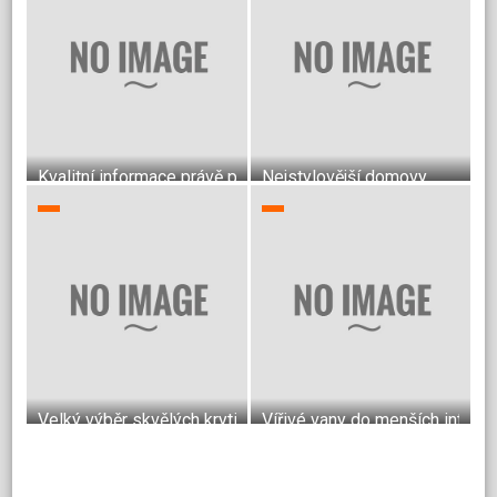
Kvalitní informace právě pro vás
Nejstylovější domovy
Velký výběr skvělých krytin do bytu
Vířivé vany do menších interié