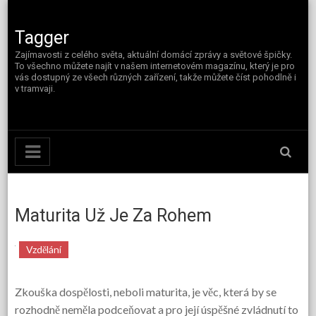
Skip
to
content
Tagger
Zajímavosti z celého světa, aktuální domácí zprávy a světové špičky.
To všechno můžete najít v našem internetovém magazínu, který je pro
vás dostupný ze všech různých zařízení, takže můžete číst pohodlně i
v tramvaji.
Maturita Už Je Za Rohem
Vzdělání
Zkouška dospělosti, neboli maturita, je věc, která by se
rozhodně neměla podceňovat a pro její úspěšné zvládnutí to