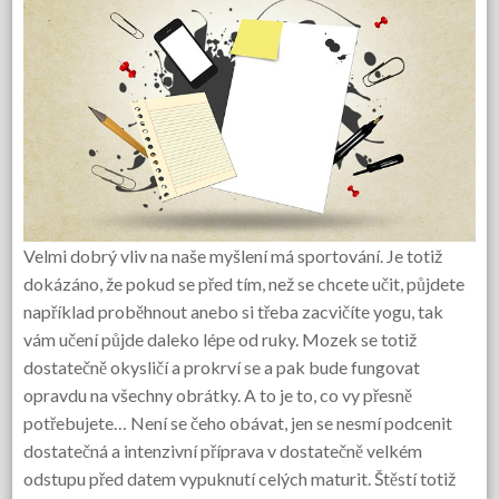
Velmi dobrý vliv na naše myšlení má sportování. Je totiž
dokázáno, že pokud se před tím, než se chcete učit, půjdete
například proběhnout anebo si třeba zacvičíte yogu, tak
vám učení půjde daleko lépe od ruky. Mozek se totiž
dostatečně okysličí a prokrví se a pak bude fungovat
opravdu na všechny obrátky. A to je to, co vy přesně
potřebujete… Není se čeho obávat, jen se nesmí podcenit
dostatečná a intenzivní příprava v dostatečně velkém
odstupu před datem vypuknutí celých maturit. Štěstí totiž