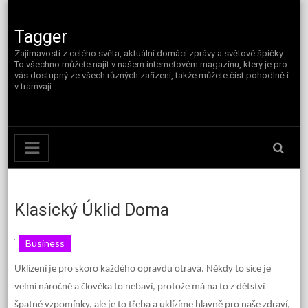
Skip
to
content
Tagger
Zajímavosti z celého světa, aktuální domácí zprávy a světové špičky.
To všechno můžete najít v našem internetovém magazínu, který je pro
vás dostupný ze všech různých zařízení, takže můžete číst pohodlně i
v tramvaji.
Klasický Úklid Doma
Business
Uklízení je pro skoro každého opravdu otrava. Někdy to sice je
velmi náročné a člověka to nebaví, protože má na to z dětství
špatné vzpomínky, ale je to třeba a uklízíme hlavně pro naše zdraví,