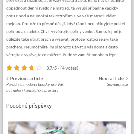
převlékat a snažit se, ať je vždy vysátá a čistá. Ráno navíc nechejte
dopadnout denní světlo na matraci, ta vysuší případné kapičky
potu z noci a neumožní tak roztočům si ve vaší matraci udělat
mejdan. Protože to přesně dělají, když ráno hned přikryjete postel
peřinou a ustelete. Chvíli vyvětrejte peřiny venku.
Samozřejmě je
důležité také utírat prach a vysávat, protože roztoči se živí také
prachem. Neumožněte jim si tohoto užívat u vás doma a často
větrejte a vysávejte co můžete. Bude se vám žít mnohem lépe!
3.7/5 - (4 votes)
Previous article
Next article
Post
Parádní a moderní kousky pro Váš
Seznamte se
navigation
byt nebo i kancelářské prostory
Podobné příspěvky