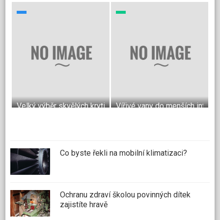
Velký výběr skvělých krytin do bytu
Vířivé vany do menších interié
Co byste řekli na mobilní klimatizaci?
Ochranu zdraví školou povinných dítek
zajistíte hravě