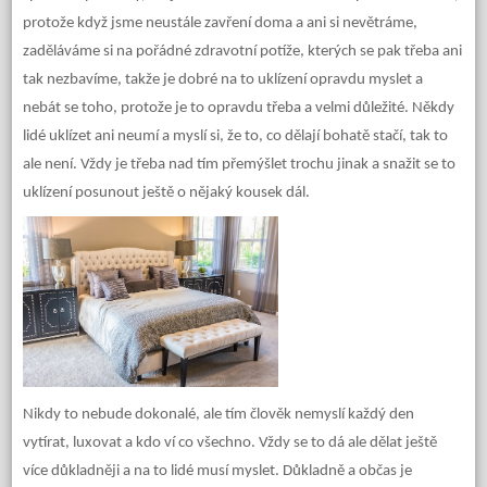
protože když jsme neustále zavření doma a ani si nevětráme,
zaděláváme si na pořádné zdravotní potíže, kterých se pak třeba ani
tak nezbavíme, takže je dobré na to uklízení opravdu myslet a
nebát se toho, protože je to opravdu třeba a velmi důležité. Někdy
lidé uklízet ani neumí a myslí si, že to, co dělají bohatě stačí, tak to
ale není. Vždy je třeba nad tím přemýšlet trochu jinak a snažit se to
uklízení posunout ještě o nějaký kousek dál.
Nikdy to nebude dokonalé, ale tím člověk nemyslí každý den
vytírat, luxovat a kdo ví co všechno. Vždy se to dá ale dělat ještě
více důkladněji a na to lidé musí myslet. Důkladně a občas je