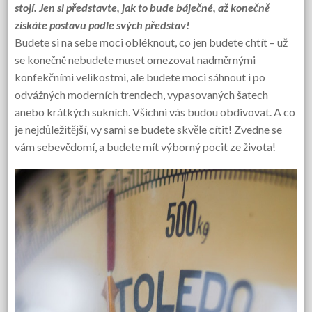
stojí. Jen si představte, jak to bude báječné, až konečně
získáte postavu podle svých představ!
Budete si na sebe moci obléknout, co jen budete chtít – už
se konečně nebudete muset omezovat nadměrnými
konfekčními velikostmi, ale budete moci sáhnout i po
odvážných moderních trendech, vypasovaných šatech
anebo krátkých sukních. Všichni vás budou obdivovat. A co
je nejdůležitější, vy sami se budete skvěle cítit! Zvedne se
vám sebevědomí, a budete mít výborný pocit ze života!