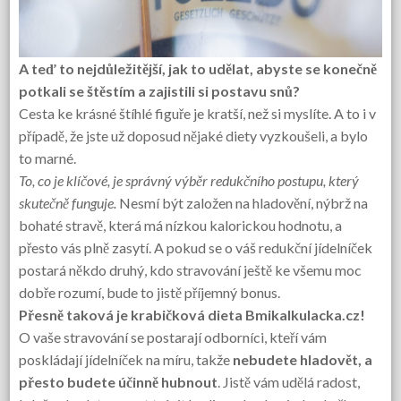
A teď to nejdůležitější, jak to udělat, abyste se konečně
potkali se štěstím a zajistili si postavu snů?
Cesta ke krásné štíhlé figuře je kratší, než si myslíte. A to i v
případě, že jste už doposud nějaké diety vyzkoušeli, a bylo
to marné.
To, co je klíčové, je správný výběr redukčního postupu, který
skutečně funguje.
Nesmí být založen na hladovění, nýbrž na
bohaté stravě, která má nízkou kalorickou hodnotu, a
přesto vás plně zasytí. A pokud se o váš redukční jídelníček
postará někdo druhý, kdo stravování ještě ke všemu moc
dobře rozumí, bude to jistě příjemný bonus.
Přesně taková je krabičková dieta
Bmikalkulacka.cz
!
O vaše stravování se postarají odborníci, kteří vám
poskládají jídelníček na míru, takže
nebudete hladovět, a
přesto budete účinně hubnout
. Jistě vám udělá radost,