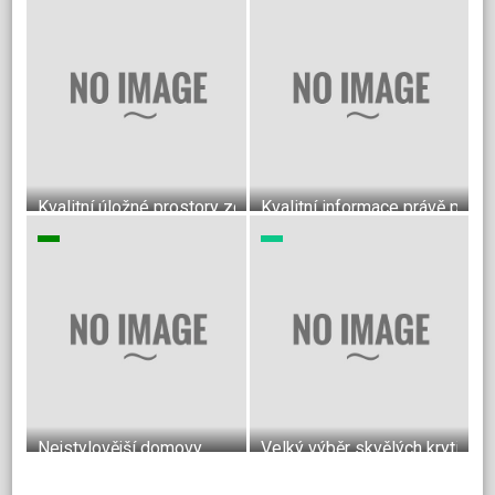
Kvalitní úložné prostory zcela podle Vašich představ
Kvalitní informace právě pro v
Nejstylovější domovy
Velký výběr skvělých krytin do