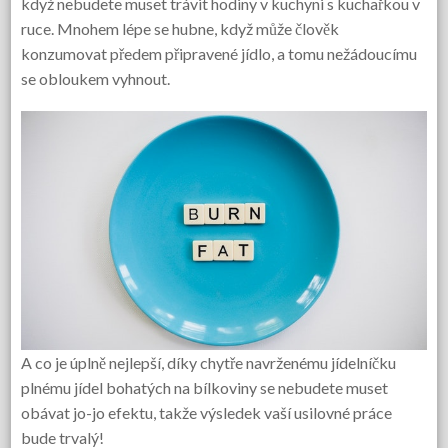
když nebudete muset trávit hodiny v kuchyni s kuchařkou v
ruce. Mnohem lépe se hubne, když může člověk
konzumovat předem připravené jídlo, a tomu nežádoucímu
se obloukem vyhnout.
A co je úplně nejlepší, díky chytře navrženému jídelníčku
plnému jídel bohatých na bílkoviny se nebudete muset
obávat jo-jo efektu, takže výsledek vaší usilovné práce
bude trvalý!