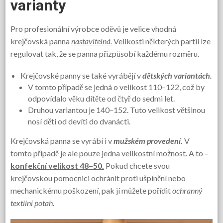
varianty
Pro profesionální výrobce oděvů je velice vhodná
krejčovská panna
nastavitelná.
Velikosti některých partií lze
regulovat tak, že se panna přizpůsobí každému rozměru.
Krejčovské panny se také vyrábějí v
dětských variantách.
V tomto případě se jedná o velikost 110–122, což by
odpovídalo věku dítěte od čtyř do sedmi let.
Druhou variantou je 140–152. Tuto velikost většinou
nosí děti od devíti do dvanácti.
Krejčovská panna se vyrábí i v
mužském provedení.
V
tomto případě je ale pouze jedna velikostní možnost. A to –
konfekční velikost 48–50.
Pokud chcete svou
krejčovskou pomocnici ochránit proti ušpinění nebo
mechanickému poškození, pak jí můžete pořídit
ochranný
textilní potah.