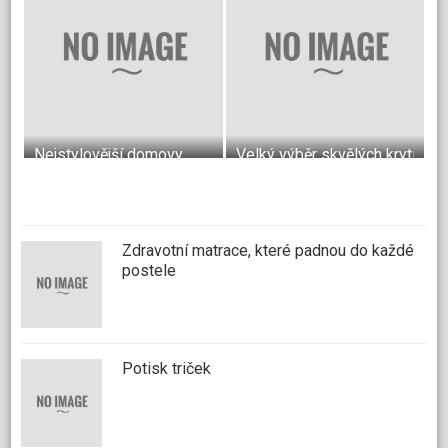
Nejstylovější domovy
Velký výběr skvělých krytin do
Zdravotní matrace, které padnou do každé
postele
Potisk triček