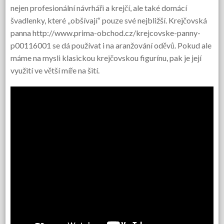
nejen profesionální návrháři a krejčí, ale také domácí
švadlenky, které „obšívají“ pouze své nejbližší.
Krejčovská
panna http://www.prima-obchod.cz/krejcovske-panny-
p00116001
se dá používat i na aranžování oděvů. Pokud ale
máme na mysli klasickou krejčovskou figurínu, pak je její
využití ve větší míře na šití.