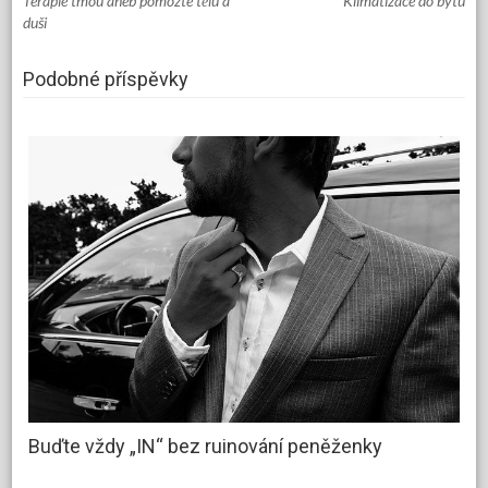
Terapie tmou aneb pomozte tělu a
Klimatizace do bytu
navigation
duši
Podobné příspěvky
Buďte vždy „IN“ bez ruinování peněženky