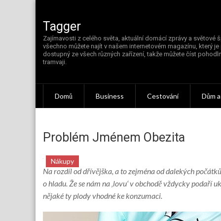
Skip
to
content
Tagger
Zajímavosti z celého světa, aktuální domácí zprávy a světové š
všechno můžete najít v našem internetovém magazínu, který je
dostupný ze všech různých zařízení, takže můžete číst pohodln
tramvaji.
Domů
Business
Cestování
Dům a
Problém Jménem Obezita
Nákupy
Na rozdíl od dřívějška, a to zejména od dalekých počátk
o hladu. Že se nám na ‚lovu‘ v obchodě vždycky podaří uk
nějaké ty plody vhodné ke konzumaci.