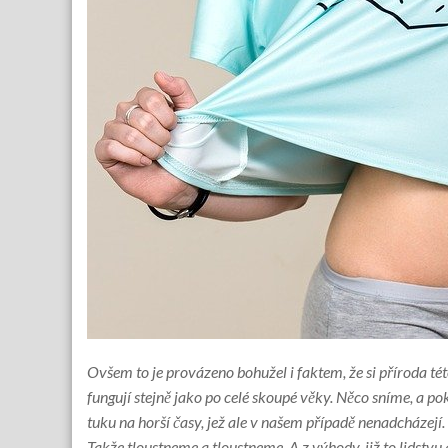
Ovšem to je provázeno bohužel i faktem, že si příroda tét
fungují stejně jako po celé skoupé věky. Něco sníme, a p
tuku na horší časy, jež ale v našem případě nenadcházejí.
Takže tloustneme a tloustneme. A z výhody, již to lidstvu 