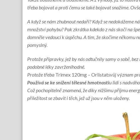
třeba bojovat a proti čemu se také bojovat snažíme. Ovš
A když se nám zhubnout nedaří? Když se nedokážeme ná
množství pohybu? Pak zkrátka kdekdo z nás skočí na špe
domněle vedoucí k úspěchu. A tím, že skočíme někomu na
pomyslný.
Protože přípravky, jež by nás odtučnily samy o sobě, bez 
podobné léky zavrženíhodné.
Protože třeba
Trimex 120mg – Orlistat
svůj význam pr
Používá se ke snížení tělesné hmotnosti
u lidí s nadváho
Což pochopitelně znamená, že díky nižšímu příjmu energ
příležitost se zbavit i těch, jež už jsou v něm uloženy.