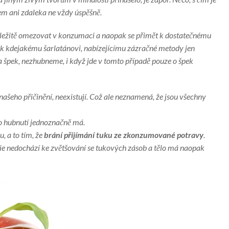
em ani zdaleka ne vždy úspěšně.
ležitě omezovat v konzumaci a naopak se přimět k dostatečnému
k kdejakému šarlatánovi, nabízejícímu zázračné metody jen
 špek, nezhubneme, i když jde v tomto případě pouze o špek
našeho přičinění, neexistují. Což ale neznamená, že jsou všechny
o hubnutí jednoznačně má.
u, a to tím, že
brání přijímání tuku ze zkonzumované potravy
.
ie nedochází ke zvětšování se tukových zásob a tělo má naopak