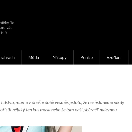
pičky. To
 pro vás
ě i v
 zahrada
Móda
Nákupy
Peníze
Vzdělání
ů lidstva, máme v dnešní době vesměs jistotu, že nezůstaneme nikdy
ořistit nějaký ten kus masa nebo že tam naši ‚sběrači‘ naleznou