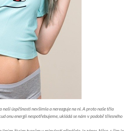
o naší úspěšnosti nevšimla a nereaguje na ni. A proto naše těla
okud onu energii nespotřebujeme, ukládá se nám v podobě tělesného
a jiným živým tvorům v minulosti přinášelo, je zápor. Něco, s čím je