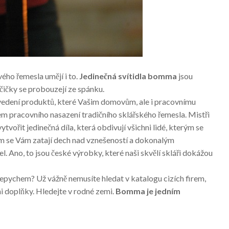
vého řemesla umějí i to.
Jedinečná svítidla
bomma
jsou
ičky se probouzejí ze spánku.
ovedení produktů, které Vašim domovům, ale i pracovnímu
dkem pracovního nasazení tradičního sklářského řemesla. Mistři
tvořit jedinečná díla, která obdivují všichni lidé, kterým se
 se Vám zatají dech nad vznešeností a dokonalým
. Ano, to jsou české výrobky, které naši skvělí skláři dokážou
řepychem? Už vážně nemusíte hledat v katalogu cizích firem,
mi doplňky. Hledejte v rodné zemi.
Bomma je jedním