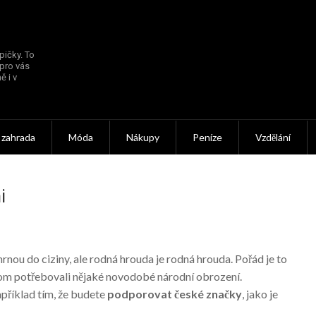
pičky. To
 pro vás
ě i v
 zahrada
Móda
Nákupy
Peníze
Vzdělání
i
hrnou do ciziny, ale rodná hrouda je rodná hrouda. Pořád je to
ychom potřebovali nějaké novodobé národní obrození.
příklad tím, že budete
podporovat české značky
, jako je