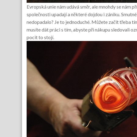
Evropská unie nám udává směr, ale mnohdy se nám příli
společnosti upadají a některé dojdou i zániku. Smutné
nedopadalo? Je to jednoduché. Můžete začít třeba tím
musíte dát práci s tím, abyste při nákupu sledovali o
pocit to stojí.