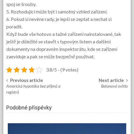
spoj se šrouby.
5. Rozhodující může být i samotný vzhled zařízení.
6. Pokud si nevíme rady, je lepší se zeptat a nechat si
poradit.
Když bude vše hotovo a tažné zařízení nainstalované, tak
ještě je důležité se stavět s typovým listem a dalšími
dokumenty na dopravním inspektorátu, kde se zařízení
zaeviduje a pak se může bezpečně používat.
3.8/5 - (9 votes)
Previous article
Next article
Post
Americká hypotéka bez příjmů a
Betonové světlo
navigation
registrů
Podobné příspěvky