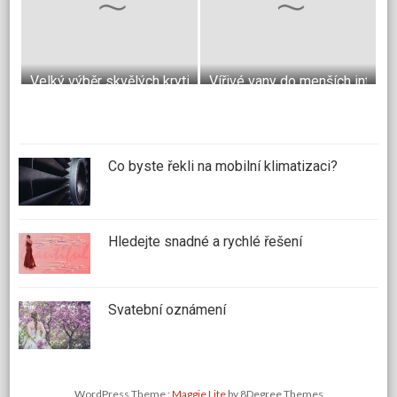
Velký výběr skvělých krytin do bytu
Vířivé vany do menších interié
Co byste řekli na mobilní klimatizaci?
Hledejte snadné a rychlé řešení
Svatební oznámení
WordPress Theme :
Maggie Lite
by 8Degree Themes