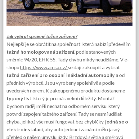
Jak vybrat správně tažné zařízení?
Nejlepší je se obrátit na společnost, která nabízí především
tažná homologovaná zařízení
, podle stanovených
směrnic 94/20, EHK 55. Tady chybu nikdy neuděláme. V e-
shopu
https://www.amsa.cz/
se dají zakoupit a vybrat
tažná zařízení pro osobní i nákladní automobily
a od
předních výrobců. Jsou vyrobeny spolehlivě a podle
uvedených norem. K zakoupenému produktu dostaneme
typový list
, který je pro nás velmi důležitý. Montáž
bychom raději měli nechat na odborném servisu, který
potvrdí zapojení tažného zařízení. Tady se nesmí udělat
chyba, jelikož vše musí fungovat bez chybičky,
jedná se o
elektroinstalaci
, aby auto jedoucí za námi mělo jasný
přehled o našem úmyslu jízdy. Brzdová světla a směrová