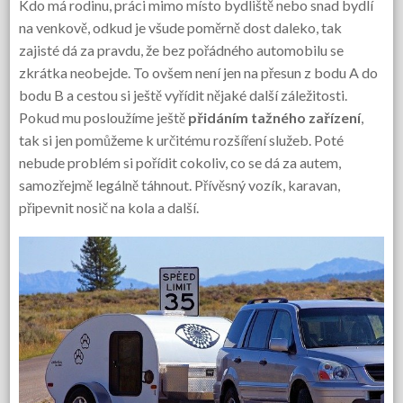
Kdo má rodinu, práci mimo místo bydliště nebo snad bydlí
na venkově, odkud je všude poměrně dost daleko, tak
zajisté dá za pravdu, že bez pořádného automobilu se
zkrátka neobejde. To ovšem není jen na přesun z bodu A do
bodu B a cestou si ještě vyřídit nějaké další záležitosti.
Pokud mu posloužíme ještě
přidáním tažného zařízení
,
tak si jen pomůžeme k určitému rozšíření služeb. Poté
nebude problém si pořídit cokoliv, co se dá za autem,
samozřejmě legálně táhnout. Přívěsný vozík, karavan,
připevnit nosič na kola a další.