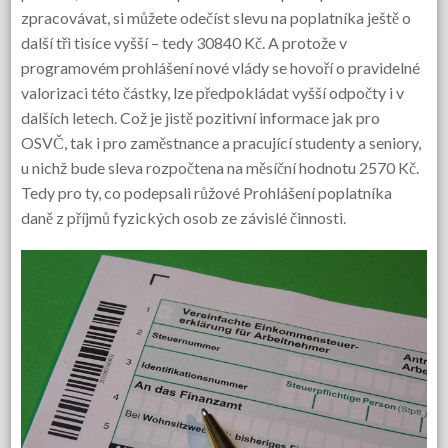
zpracovávat, si můžete odečíst slevu na poplatníka ještě o
další tři tisíce vyšší – tedy 30840 Kč. A protože v
programovém prohlášení nové vlády se hovoří o pravidelné
valorizaci této částky, lze předpokládat vyšší odpočty i v
dalších letech. Což je jistě pozitivní informace jak pro
OSVČ, tak i pro zaměstnance a pracující studenty a seniory,
u nichž bude sleva rozpočtena na měsíční hodnotu 2570 Kč.
Tedy pro ty, co podepsali růžové Prohlášení poplatníka
daně z příjmů fyzických osob ze závislé činnosti.