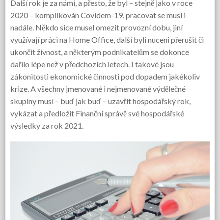
Další rok je za námi, a přesto, že byl – stejně jako v roce
2020 – komplikován Covidem-19, pracovat se musí i
nadále. Někdo sice musel omezit provozní dobu, jiní
využívají práci na Home Office, další byli nuceni přerušit či
ukončit živnost, a některým podnikatelům se dokonce
dařilo lépe než v předchozích letech. I takové jsou
zákonitosti ekonomické činnosti pod dopadem jakékoliv
krize. A všechny jmenované i nejmenované výdělečné
skupiny musí – buď jak buď – uzavřít hospodářský rok,
vykázat a předložit Finanční správě své hospodářské
výsledky za rok 2021.