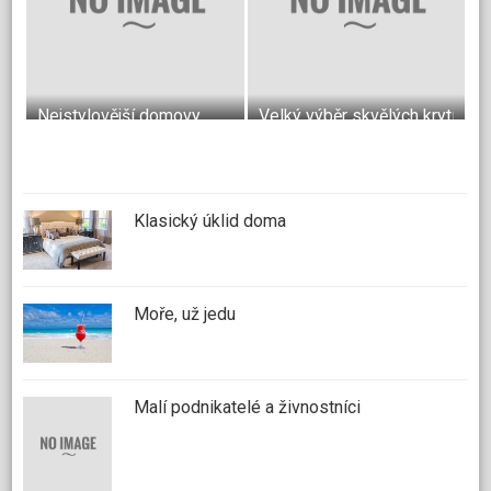
Nejstylovější domovy
Velký výběr skvělých krytin do
Klasický úklid doma
Moře, už jedu
Malí podnikatelé a živnostníci