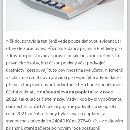
Někdo, zpravidla ten, jenž vede pouze daňovou evidenci, si
obvykle zpracovává Přiznání k dani z příjmu a Přehledy pro
zdravotní pojišťovnu a správu sociálního zabezpečení sám,
právnické osoby, které jsou povinny vést podvojné
účetnictví, přesouvají tuto povinnost na své účetní. Nicméně
všichni musí znát nová pravidla pro výpočet a odvod daně z
příjmu a tou první novou hodnotou, která bude podnikatele i
účetní zajímat, je
daňová sleva na poplatníka v roce
2022
Kalkulačka čisté mzdy.
Vždyť kdo by si vypočítanou
daň nechtěl snížit! A tak se pojďme podívat, co se oproti
roku 2021 změnilo. Tehdy byla sleva na poplatníka
stanovena z původních 24840 Kč na 27840 Kč, a v daňovém
přiznání, které začnete po novém roce postupně