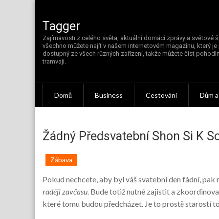
Skip
to
content
Tagger
Zajímavosti z celého světa, aktuální domácí zprávy a světové š
všechno můžete najít v našem internetovém magazínu, který je
dostupný ze všech různých zařízení, takže můžete číst pohodln
tramvaji.
Domů
Business
Cestování
Dům a
Žádný Předsvatební Shon Si K S
Zábava
Pokud nechcete, aby byl váš svatební den fádní, pak
raději zavčasu.
Bude totiž nutné zajistit a zkoordinova
které tomu budou předcházet. Je to prostě starostí toli