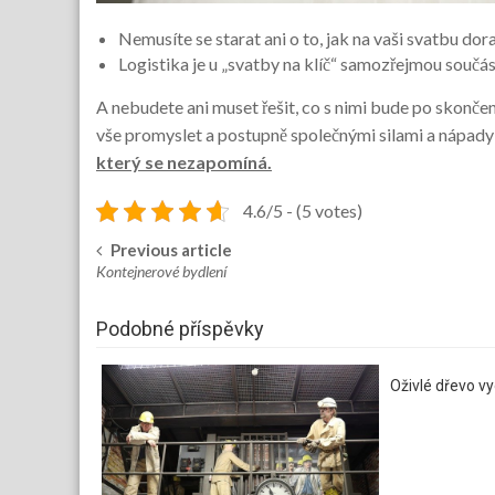
Nemusíte se starat ani o to, jak na vaši svatbu dor
Logistika je u „svatby na klíč“ samozřejmou součás
A nebudete ani muset řešit, co s nimi bude po skonče
vše promyslet a postupně společnými silami a nápady
který se nezapomíná.
4.6/5 - (5 votes)
Previous article
Post
Kontejnerové bydlení
navigation
Podobné příspěvky
Oživlé dřevo vy