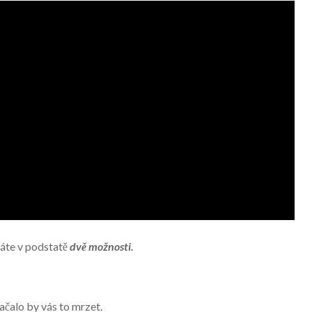
máte v podstatě
dvě možnosti.
ačalo by vás to mrzet.