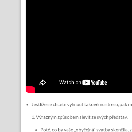
Jestliže se chcete vyhnout takovému stresu, pak 
Výrazným způsobem slevit ze svých představ.
Poté, co by vaše „obyčejná“ svatba skončila, z