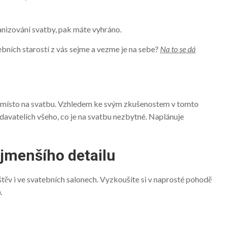
anizování svatby, pak máte vyhráno.
ebních starostí z vás sejme a vezme je na sebe?
Na to se dá
místo na svatbu
. Vzhledem ke svým zkušenostem v tomto
odavatelích všeho, co je na svatbu nezbytné. Naplánuje
jmenšího detailu
těv i ve svatebních
salonech
. Vyzkoušíte si v naprosté pohodě
.