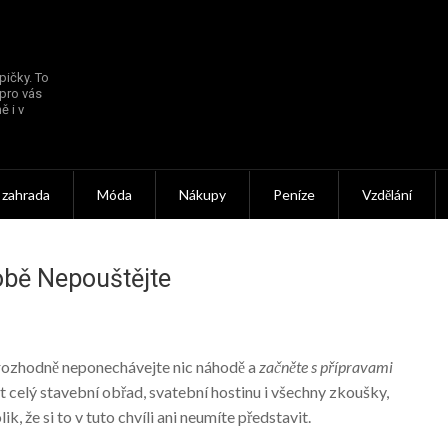
pičky. To
 pro vás
ě i v
 zahrada
Móda
Nákupy
Peníze
Vzdělání
obě Nepouštějte
 rozhodně neponechávejte nic náhodě a
začněte s přípravami
t celý stavební obřad, svatební hostinu i všechny zkoušky,
k, že si to v tuto chvíli ani neumíte představit.