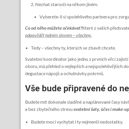
Nechat starosti na někom jiném.
Vyberete-li si spolehlivého partnera pro zorg
Co od něho můžete očekávat?
Které z vašich předsvat
odpovědět jedním slovem – všechny.
Tedy – všechny ty, kterých se zbavit chcete.
Svatební koordinátor jako jednu z prvních věcí zajistí
oboru, má přehled o nejlepších a nejspolehlivějších d
degustace nápojů a ochutnávky pokrmů.
Vše bude připravené do ne
Budete mít dokonale sladěné a naplánované časy návš
a bez zbytečného stresu
svatební šaty, účes i make-up
Budete moci vychytat i ty nejmenší nedostatky.