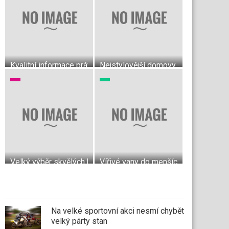
Kvalitní informace právě pro vás
Nejstylovější domovy
Velký výběr skvělých krytin do bytu
Vířivé vany do menších interiérů
Na velké sportovní akci nesmí chybět
velký párty stan