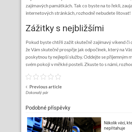
zajímavých památkách. Tak co byste na to řekli, zauja
internetových stránkách, rozhodně nebudete litovat!
Zážitky s nejbližšími
Pokud byste chtěli zažít skutečně zajímavý víkend či 
že Vám skutečně prospěje jak odpočinek, který na Vás z
poskytnou ty nejlepší služby. Oddejte se příjemným ma
svém pokoji v měkké posteli. Zkuste to s námi, rozho
Previous article
Post
Dokonalý pár
navigation
Podobné příspěvky
Několik věcí, 
nepřitahuje