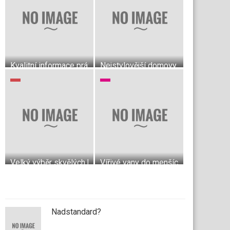
Kvalitní informace právě pro vás
Nejstylovější domovy
Velký výběr skvělých krytin do bytu
Vířivé vany do menších interiérů
Nadstandard?