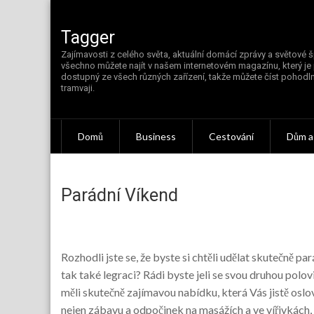
Skip
to
content
Tagger
Zajímavosti z celého světa, aktuální domácí zprávy a světové š
všechno můžete najít v našem internetovém magazínu, který je
dostupný ze všech různých zařízení, takže můžete číst pohodln
tramvaji.
Domů
Business
Cestování
Dům a
Parádní Víkend
Rozhodli jste se, že byste si chtěli udělat skutečně par
tak také legraci? Rádi byste jeli se svou druhou pol
měli skutečně zajímavou nabídku, která Vás jistě osl
nejen zábavu a odpočinek na masážích a ve vířivkách,