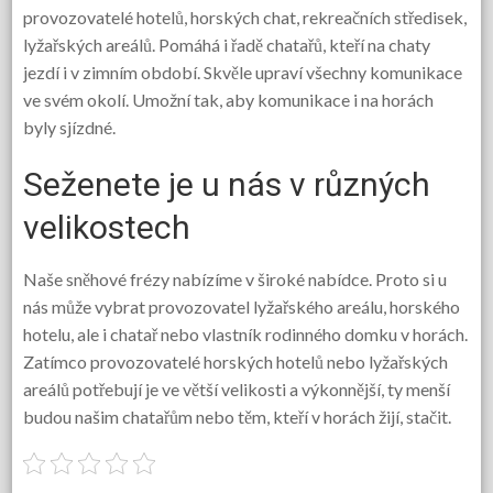
provozovatelé hotelů, horských chat, rekreačních středisek,
lyžařských areálů. Pomáhá i řadě chatařů, kteří na chaty
jezdí i v zimním období. Skvěle upraví všechny komunikace
ve svém okolí. Umožní tak, aby komunikace i na horách
byly sjízdné.
Seženete je u nás v různých
velikostech
Naše sněhové frézy nabízíme v široké nabídce. Proto si u
nás může vybrat provozovatel lyžařského areálu, horského
hotelu, ale i chatař nebo vlastník rodinného domku v horách.
Zatímco provozovatelé horských hotelů nebo lyžařských
areálů potřebují je ve větší velikosti a výkonnější, ty menší
budou našim chatařům nebo těm, kteří v horách žijí, stačit.