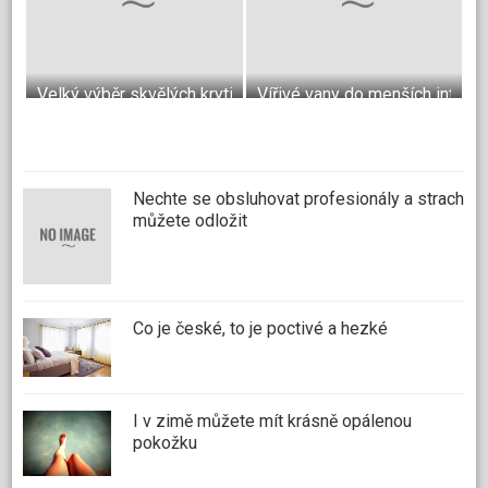
Velký výběr skvělých krytin do bytu
Vířivé vany do menších interié
Nechte se obsluhovat profesionály a strach
můžete odložit
Co je české, to je poctivé a hezké
I v zimě můžete mít krásně opálenou
pokožku